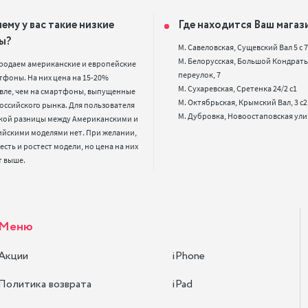
ему у вас такие низкие
Где находится Ваш магаз
ы?
М. Савеловская, Сущевский Вал 5 с 7, 
М. Белорусская, Большой Кондрать
родаем американские и европейские 
переулок, 7

фоны. На них цена на 15-20% 
М. Сухаревская, Сретенка 24/2 с1

вле, чем на смартфоны, выпущенные 
М. Октябрьская, Крымский Вал, 3 с2

оссийского рынка. Для пользователя 
кой разницы между Американскими и 
ийскими моделями нет. При желании, 
 есть и ростест модели, но цена на них 
т выше.
Меню
Акции
iPhone
Политика возврата
iPad