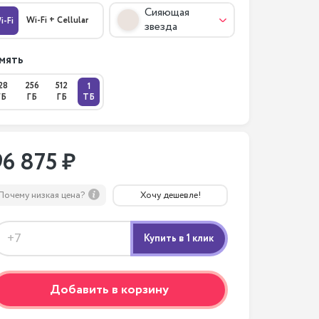
Сияющая
Wi-Fi + Cellular
i-Fi
звезда
мять
28
256
512
1
ГБ
ГБ
ГБ
ТБ
96 875 ₽
Почему низкая цена?
Хочу дешевле!
Добавить в корзину