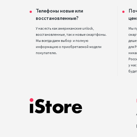
Телефоны новые или
Поч
восстановленные?
цен
У нас есть как американские unlock, 
Мы п
восстановленные, так и новые смартфоны. 
смарт
Мы всегда даем выбор  и полную 
деше
информацию о приобретаемой модели 
для Р
покупателю.
ника
Росс
у нас
буде