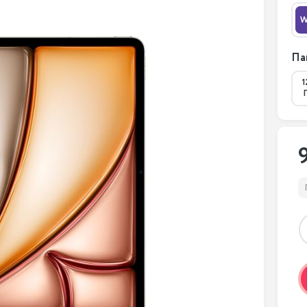
W
Па
1