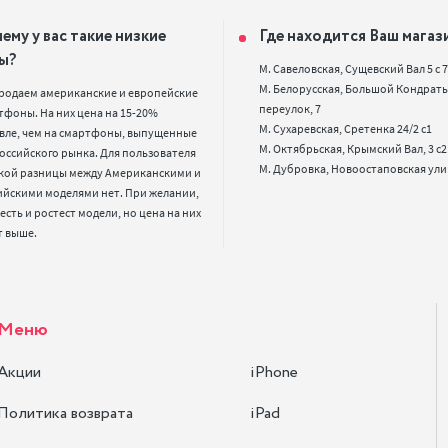
ему у вас такие низкие
Где находится Ваш магаз
ы?
М. Савеловская, Сущевский Вал 5 с 7, 
М. Белорусская, Большой Кондрать
родаем американские и европейские 
переулок, 7

фоны. На них цена на 15-20% 
М. Сухаревская, Сретенка 24/2 с1

вле, чем на смартфоны, выпущенные 
М. Октябрьская, Крымский Вал, 3 с2

оссийского рынка. Для пользователя 
кой разницы между Американскими и 
ийскими моделями нет. При желании, 
 есть и ростест модели, но цена на них 
т выше.
Меню
Акции
iPhone
Политика возврата
iPad