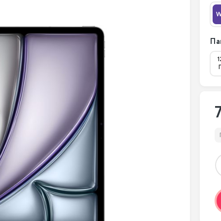
W
Па
1