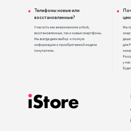
Телефоны новые или
Поч
восстановленные?
цен
У нас есть как американские unlock, 
Мы п
восстановленные, так и новые смартфоны. 
смарт
Мы всегда даем выбор  и полную 
деше
информацию о приобретаемой модели 
для Р
покупателю.
ника
Росс
у нас
буде