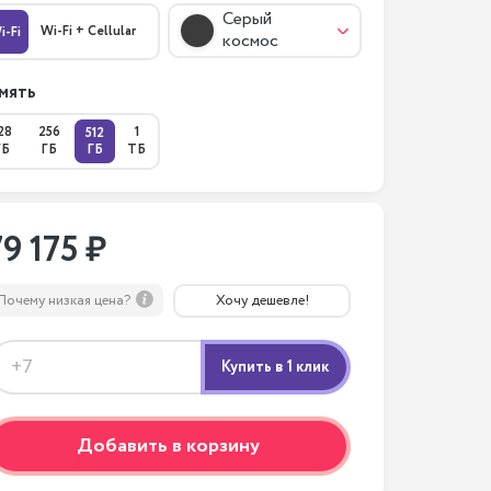
Серый
Wi-Fi + Cellular
i-Fi
космос
мять
28
256
1
512
ГБ
ГБ
ГБ
ТБ
79 175 ₽
Почему низкая цена?
Хочу дешевле!
Добавить в корзину