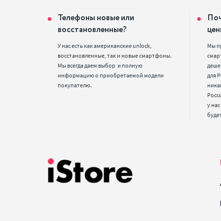
Телефоны новые или
Поч
восстановленные?
цен
У нас есть как американские unlock, 
Мы п
восстановленные, так и новые смартфоны. 
смарт
Мы всегда даем выбор  и полную 
деше
информацию о приобретаемой модели 
для Р
покупателю.
ника
Росс
у нас
буде