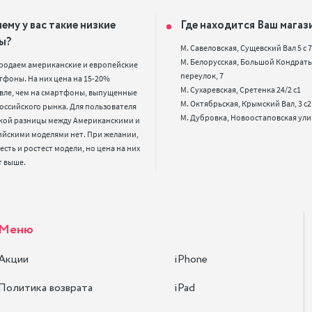
ему у вас такие низкие
Где находится Ваш магаз
ы?
М. Савеловская, Сущевский Вал 5 с 7, 
М. Белорусская, Большой Кондрать
родаем американские и европейские 
переулок, 7

фоны. На них цена на 15-20% 
М. Сухаревская, Сретенка 24/2 с1

вле, чем на смартфоны, выпущенные 
М. Октябрьская, Крымский Вал, 3 с2

оссийского рынка. Для пользователя 
кой разницы между Американскими и 
ийскими моделями нет. При желании, 
 есть и ростест модели, но цена на них 
т выше.
Меню
Акции
iPhone
Политика возврата
iPad