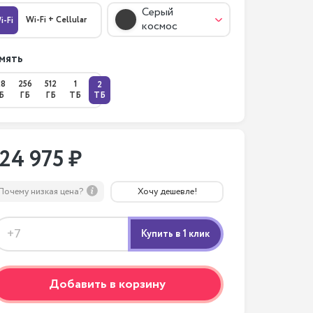
Серый
Wi-Fi + Cellular
i-Fi
космос
мять
28
256
512
1
2
Б
ГБ
ГБ
ТБ
ТБ
124 975 ₽
Почему низкая цена?
Хочу дешевле!
Добавить в корзину