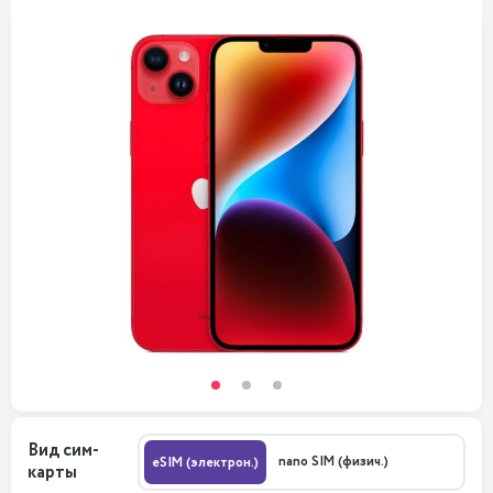
Вид сим-
nano SIM (физич.)
eSIM (электрон.)
карты