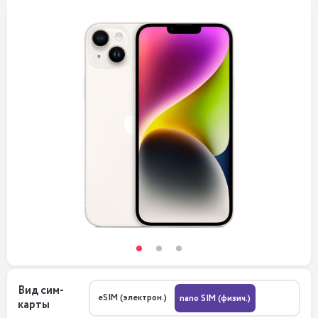
Вид сим-
eSIM (электрон.)
nano SIM (физич.)
карты