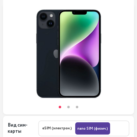
Вид сим-
eSIM (электрон.)
nano SIM (физич.)
карты