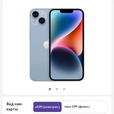
Вид сим-
nano SIM (физич.)
eSIM (электрон.)
карты