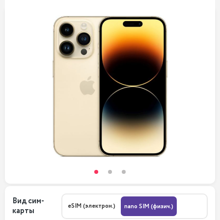
Вид сим-
eSIM (электрон.)
nano SIM (физич.)
карты