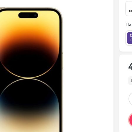
(
Па
1