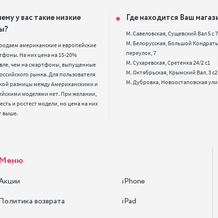
ему у вас такие низкие
Где находится Ваш магаз
ы?
М. Савеловская, Сущевский Вал 5 с 7, 
М. Белорусская, Большой Кондрать
родаем американские и европейские 
переулок, 7

фоны. На них цена на 15-20% 
М. Сухаревская, Сретенка 24/2 с1

вле, чем на смартфоны, выпущенные 
М. Октябрьская, Крымский Вал, 3 с2

оссийского рынка. Для пользователя 
кой разницы между Американскими и 
ийскими моделями нет. При желании, 
 есть и ростест модели, но цена на них 
т выше.
Меню
Акции
iPhone
Политика возврата
iPad