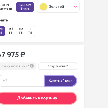
eSIM
nano SIM
Золотой
электрон.)
(физич.)
мять
256
512
1
28
ГБ
ГБ
ГБ
ТБ
47 975 ₽
Почему низкая цена?
Хочу дешевле!
Добавить в корзину