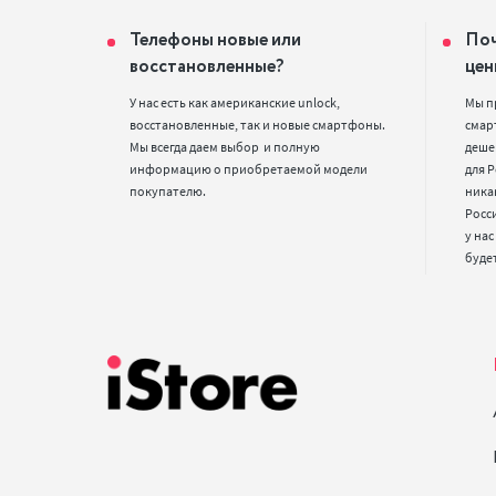
Телефоны новые или
Поч
восстановленные?
цен
У нас есть как американские unlock, 
Мы п
восстановленные, так и новые смартфоны. 
смарт
Мы всегда даем выбор  и полную 
деше
информацию о приобретаемой модели 
для Р
покупателю.
ника
Росс
у нас
буде