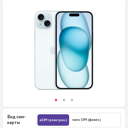
Вид сим-
nano SIM (физич.)
eSIM (электрон.)
карты