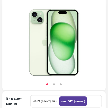
Вид сим-
eSIM (электрон.)
nano SIM (физич.)
карты