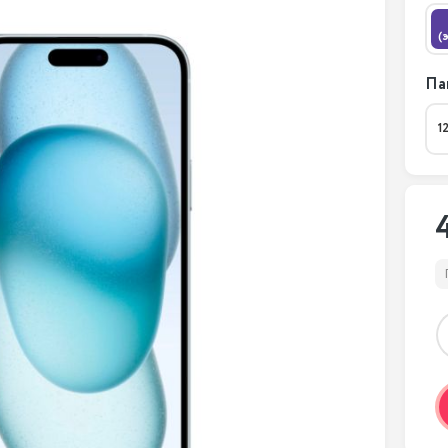
(
Па
1