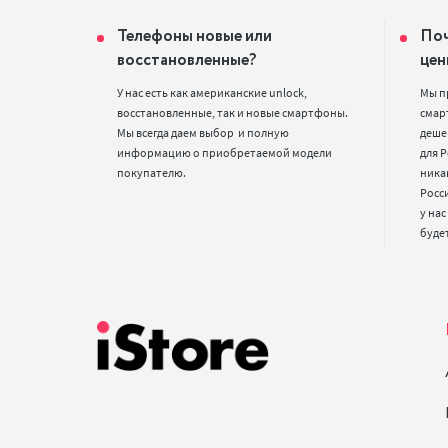
Телефоны новые или
Поч
восстановленные?
цен
У нас есть как американские unlock, 
Мы п
восстановленные, так и новые смартфоны. 
смарт
Мы всегда даем выбор  и полную 
деше
информацию о приобретаемой модели 
для Р
покупателю.
ника
Росс
у нас
буде