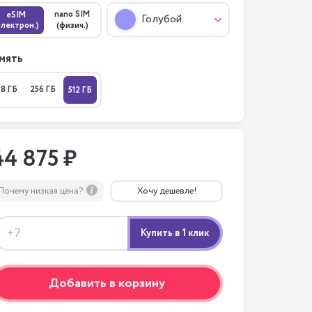
nano SIM
eSIM
Голубой
электрон.)
(физич.)
мять
28 ГБ
256 ГБ
512 ГБ
44 875 ₽
Почему низкая цена?
Хочу дешевле!
Добавить в корзину