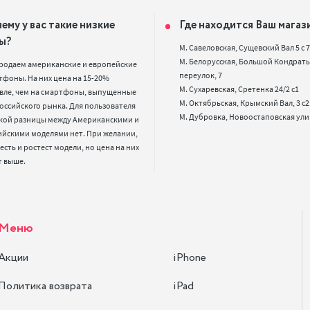
ему у вас такие низкие
Где находится Ваш магаз
ы?
М. Савеловская, Сущевский Вал 5 с 7, 
М. Белорусская, Большой Кондрать
родаем американские и европейские 
переулок, 7

фоны. На них цена на 15-20% 
М. Сухаревская, Сретенка 24/2 с1

вле, чем на смартфоны, выпущенные 
М. Октябрьская, Крымский Вал, 3 с2

оссийского рынка. Для пользователя 
кой разницы между Американскими и 
ийскими моделями нет. При желании, 
 есть и ростест модели, но цена на них 
т выше.
Меню
Акции
iPhone
Политика возврата
iPad