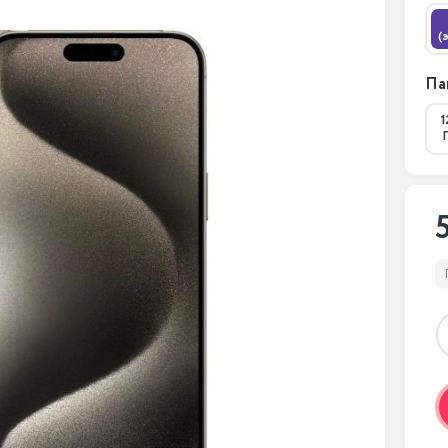
(
Па
1