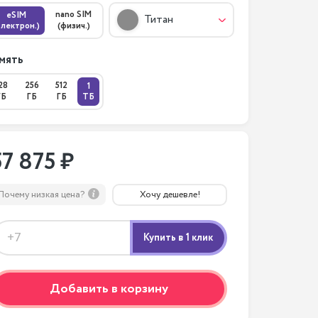
nano SIM
eSIM
Титан
электрон.)
(физич.)
мять
28
256
512
1
ГБ
ГБ
ГБ
ТБ
57 875 ₽
Почему низкая цена?
Хочу дешевле!
Добавить в корзину