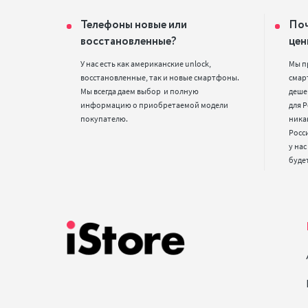
Телефоны новые или
Поч
восстановленные?
цен
У нас есть как американские unlock, 
Мы п
восстановленные, так и новые смартфоны. 
смарт
Мы всегда даем выбор  и полную 
деше
информацию о приобретаемой модели 
для Р
покупателю.
ника
Росс
у нас
буде