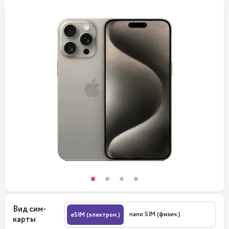
Вид сим-
nano SIM (физич.)
eSIM (электрон.)
карты