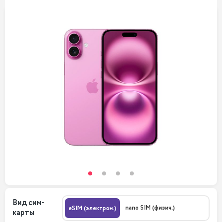
Вид сим-
nano SIM (физич.)
eSIM (электрон.)
карты