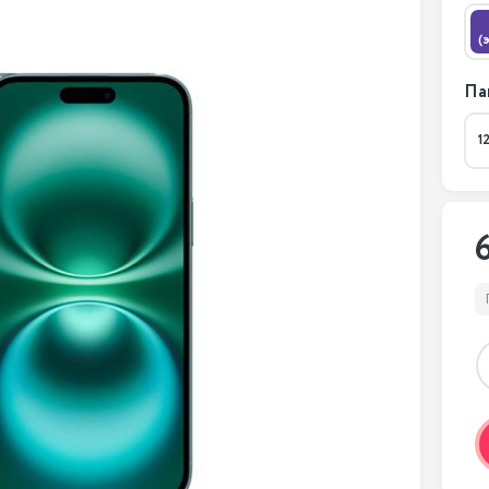
(
Па
1