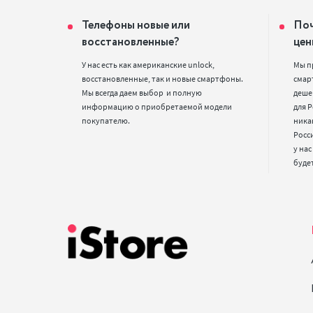
Телефоны новые или
Поч
восстановленные?
цен
У нас есть как американские unlock, 
Мы п
восстановленные, так и новые смартфоны. 
смарт
Мы всегда даем выбор  и полную 
деше
информацию о приобретаемой модели 
для Р
покупателю.
ника
Росс
у нас
буде