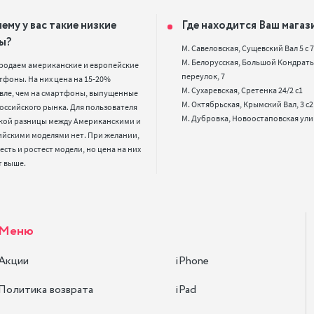
ему у вас такие низкие
Где находится Ваш магаз
ы?
М. Савеловская, Сущевский Вал 5 с 7, 
М. Белорусская, Большой Кондрать
родаем американские и европейские 
переулок, 7

фоны. На них цена на 15-20% 
М. Сухаревская, Сретенка 24/2 с1

вле, чем на смартфоны, выпущенные 
М. Октябрьская, Крымский Вал, 3 с2

оссийского рынка. Для пользователя 
кой разницы между Американскими и 
ийскими моделями нет. При желании, 
 есть и ростест модели, но цена на них 
т выше.
Меню
Акции
iPhone
Политика возврата
iPad