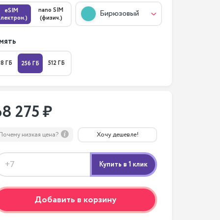
nano SIM
eSIM
Бирюзовый
электрон.)
(физич.)
мять
28 ГБ
512 ГБ
256 ГБ
68 275 ₽
Почему низкая цена?
Хочу дешевле!
Добавить в корзину