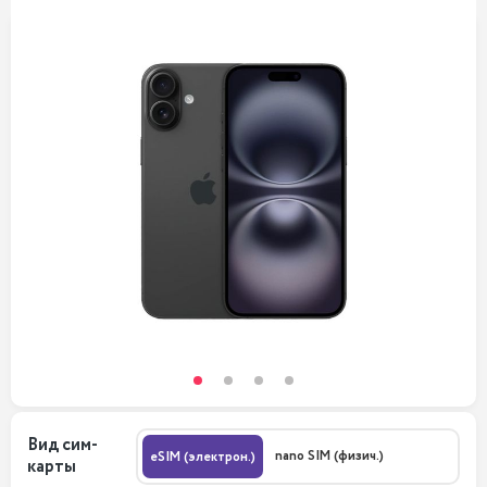
Вид сим-
nano SIM (физич.)
eSIM (электрон.)
карты