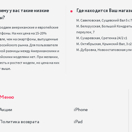
ему у вас такие низкие
Где находится Ваш магаз
ы?
М. Савеловская, Сущевский Вал 5 с 7, 
М. Белорусская, Большой Кондрать
родаем американские и европейские 
переулок, 7

фоны. На них цена на 15-20% 
М. Сухаревская, Сретенка 24/2 с1

вле, чем на смартфоны, выпущенные 
М. Октябрьская, Крымский Вал, 3 с2

оссийского рынка. Для пользователя 
кой разницы между Американскими и 
ийскими моделями нет. При желании, 
 есть и ростест модели, но цена на них 
т выше.
Меню
Акции
iPhone
Политика возврата
iPad