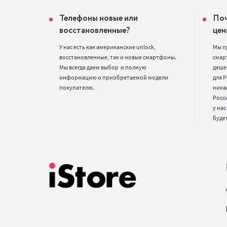
Телефоны новые или
Поч
восстановленные?
цен
У нас есть как американские unlock, 
Мы п
восстановленные, так и новые смартфоны. 
смарт
Мы всегда даем выбор  и полную 
деше
информацию о приобретаемой модели 
для Р
покупателю.
ника
Росс
у нас
буде