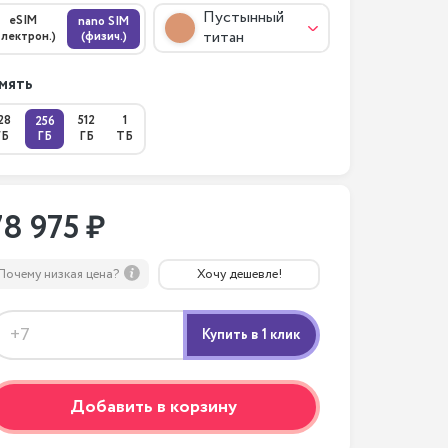
Пустынный
eSIM
nano SIM
титан
электрон.)
(физич.)
мять
28
512
1
256
ГБ
ГБ
ГБ
ТБ
78 975 ₽
Почему низкая цена?
Хочу дешевле!
Добавить в корзину