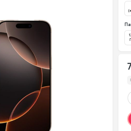
(
Па
1