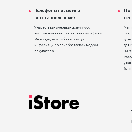
Телефоны новые или
Поч
восстановленные?
цен
У нас есть как американские unlock, 
Мы п
восстановленные, так и новые смартфоны. 
смарт
Мы всегда даем выбор  и полную 
деше
информацию о приобретаемой модели 
для Р
покупателю.
ника
Росс
у нас
буде