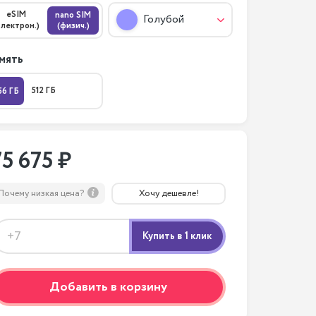
eSIM
nano SIM
Голубой
электрон.)
(физич.)
мять
512 ГБ
56 ГБ
75 675 ₽
Почему низкая цена?
Хочу дешевле!
Добавить в корзину