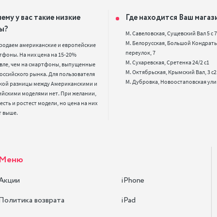
ему у вас такие низкие
Где находится Ваш магаз
ы?
М. Савеловская, Сущевский Вал 5 с 7, 
М. Белорусская, Большой Кондрать
родаем американские и европейские 
переулок, 7

фоны. На них цена на 15-20% 
М. Сухаревская, Сретенка 24/2 с1

вле, чем на смартфоны, выпущенные 
М. Октябрьская, Крымский Вал, 3 с2

оссийского рынка. Для пользователя 
кой разницы между Американскими и 
ийскими моделями нет. При желании, 
 есть и ростест модели, но цена на них 
т выше.
Меню
Акции
iPhone
Политика возврата
iPad