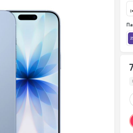
(
Па
2