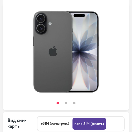
Вид сим-
eSIM (электрон.)
nano SIM (физич.)
карты