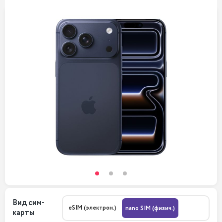
Вид сим-
eSIM (электрон.)
nano SIM (физич.)
карты