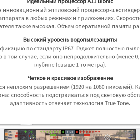
Идеальный процессор A11 Bionic
ен инновационный эппловский процессор-шестиядерн
аппарата в любых режимах и приложениях. Скорост
ателя также высокая. Объем оперативной памяти рав
Высокий уровень водопылезащиты
фикацию по стандарту IP67. Гаджет полностью пы
о в том случае, если оно непродолжительно (менее 0,
глубине (свыше 1-го метра).
Четкое и красивое изображение
ся неплохим разрешением (1920 на 1080 пикселей). К
ана: способность подстраиваться под световую обст
адаптивность отвечает технология True Tone.