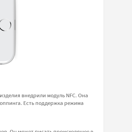
 изделия внедрили модуль NFC. Она
 шоппинга. Есть поддержка режима
ов. Он может писать происходящее в