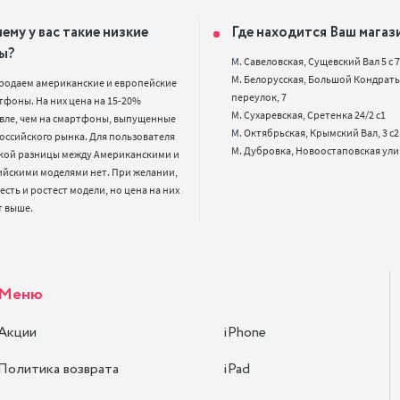
ему у вас такие низкие
Где находится Ваш магаз
ы?
М. Савеловская, Сущевский Вал 5 с 7, 
М. Белорусская, Большой Кондрать
родаем американские и европейские 
переулок, 7

фоны. На них цена на 15-20% 
М. Сухаревская, Сретенка 24/2 с1

вле, чем на смартфоны, выпущенные 
М. Октябрьская, Крымский Вал, 3 с2

оссийского рынка. Для пользователя 
кой разницы между Американскими и 
ийскими моделями нет. При желании, 
 есть и ростест модели, но цена на них 
т выше.
Меню
Акции
iPhone
Политика возврата
iPad