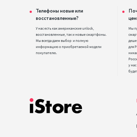
Телефоны новые или
Поч
восстановленные?
цен
У нас есть как американские unlock, 
Мы п
восстановленные, так и новые смартфоны. 
смарт
Мы всегда даем выбор  и полную 
деше
информацию о приобретаемой модели 
для Р
покупателю.
ника
Росс
у нас
буде