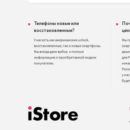
Телефоны новые или
Поч
восстановленные?
цен
У нас есть как американские unlock, 
Мы п
восстановленные, так и новые смартфоны. 
смарт
Мы всегда даем выбор  и полную 
деше
информацию о приобретаемой модели 
для Р
покупателю.
ника
Росс
у нас
буде