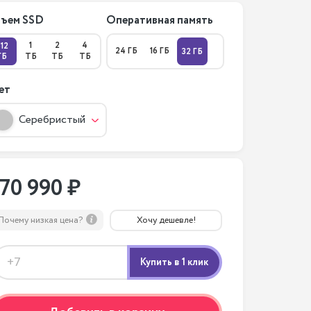
ъем SSD
Оперативная память
1
2
4
512
24 ГБ
16 ГБ
32 ГБ
ГБ
ТБ
ТБ
ТБ
ет
Серебристый
170 990 ₽
Почему низкая цена?
Хочу дешевле!