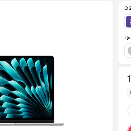
Об
Цв