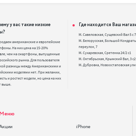
ему у вас такие низкие
Где находится Ваш магаз
ы?
М. Савеловская, Сущевский Вал 5 с 7, 
М. Белорусская, Большой Кондрать
родаем американские и европейские 
переулок, 7

фоны. На них цена на 15-20% 
М. Сухаревская, Сретенка 24/2 с1

вле, чем на смартфоны, выпущенные 
М. Октябрьская, Крымский Вал, 3 с2

оссийского рынка. Для пользователя 
кой разницы между Американскими и 
ийскими моделями нет. При желании, 
 есть и ростест модели, но цена на них 
т выше.
Меню
Акции
iPhone