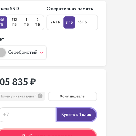
ъем SSD
Оперативная память
512
1
2
256
24 ГБ
16 ГБ
8 ГБ
ГБ
ГБ
ТБ
ТБ
ет
Серебристый
105 835 ₽
Почему низкая цена?
Хочу дешевле!