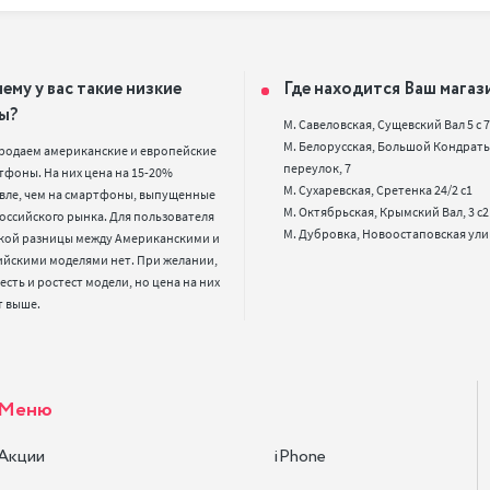
ему у вас такие низкие
Где находится Ваш магаз
ы?
М. Савеловская, Сущевский Вал 5 с 7, 
М. Белорусская, Большой Кондрать
родаем американские и европейские 
переулок, 7

фоны. На них цена на 15-20% 
М. Сухаревская, Сретенка 24/2 с1

вле, чем на смартфоны, выпущенные 
М. Октябрьская, Крымский Вал, 3 с2

оссийского рынка. Для пользователя 
кой разницы между Американскими и 
ийскими моделями нет. При желании, 
 есть и ростест модели, но цена на них 
т выше.
Меню
Акции
iPhone