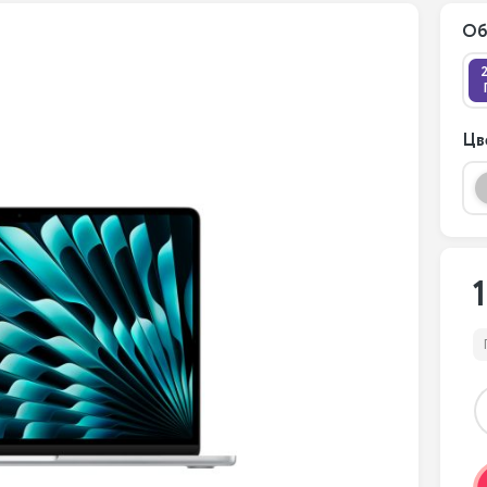
Об
Цв