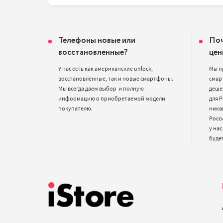
Телефоны новые или
Поч
восстановленные?
цен
У нас есть как американские unlock, 
Мы п
восстановленные, так и новые смартфоны. 
смарт
Мы всегда даем выбор  и полную 
деше
информацию о приобретаемой модели 
для Р
покупателю.
ника
Росс
у нас
буде