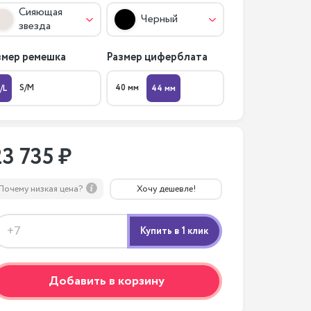
Сияющая
Черный
звезда
змер ремешка
Размер циферблата
S/M
40 мм
/L
44 мм
23 735 ₽
Почему низкая цена?
Хочу дешевле!
Добавить в корзину