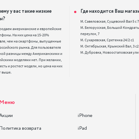
ему у вас такие низкие
Где находится Ваш магаз
ы?
М. Савеловская, Сущевский Вал 5 с 7, 
М. Белорусская, Большой Кондрать
родаем американские и европейские 
переулок, 7

фоны. На них цена на 15-20% 
М. Сухаревская, Сретенка 24/2 с1

вле, чем на смартфоны, выпущенные 
М. Октябрьская, Крымский Вал, 3 с2

оссийского рынка. Для пользователя 
кой разницы между Американскими и 
ийскими моделями нет. При желании, 
 есть и ростест модели, но цена на них 
т выше.
Меню
Акции
iPhone
Политика возврата
iPad