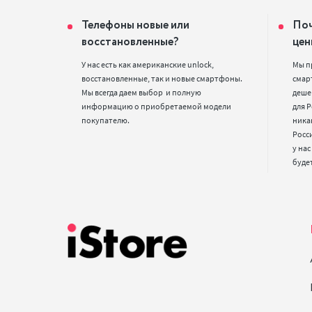
Телефоны новые или
Поч
восстановленные?
цен
У нас есть как американские unlock, 
Мы п
восстановленные, так и новые смартфоны. 
смарт
Мы всегда даем выбор  и полную 
деше
информацию о приобретаемой модели 
для Р
покупателю.
ника
Росс
у нас
буде