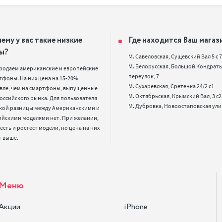
ему у вас такие низкие
Где находится Ваш магаз
ы?
М. Савеловская, Сущевский Вал 5 с 7, 
М. Белорусская, Большой Кондрать
родаем американские и европейские 
переулок, 7

фоны. На них цена на 15-20% 
М. Сухаревская, Сретенка 24/2 с1

вле, чем на смартфоны, выпущенные 
М. Октябрьская, Крымский Вал, 3 с2

оссийского рынка. Для пользователя 
кой разницы между Американскими и 
ийскими моделями нет. При желании, 
 есть и ростест модели, но цена на них 
т выше.
Меню
Акции
iPhone