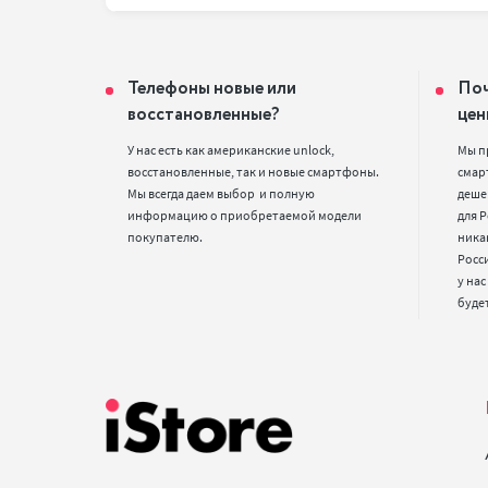
Телефоны новые или
Поч
восстановленные?
цен
У нас есть как американские unlock, 
Мы п
восстановленные, так и новые смартфоны. 
смарт
Мы всегда даем выбор  и полную 
деше
информацию о приобретаемой модели 
для Р
покупателю.
ника
Росс
у нас
буде