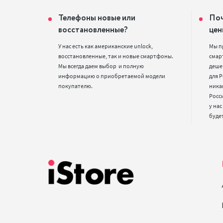
Телефоны новые или
Поч
восстановленные?
цен
У нас есть как американские unlock, 
Мы п
восстановленные, так и новые смартфоны. 
смарт
Мы всегда даем выбор  и полную 
деше
информацию о приобретаемой модели 
для Р
покупателю.
ника
Росс
у нас
буде