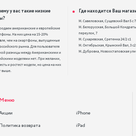
ему у вас такие низкие
Где находится Ваш магаз
ы?
М. Савеловская, Сущевский Вал 5 с 7, 
М. Белорусская, Большой Кондрать
родаем американские и европейские 
переулок, 7

фоны. На них цена на 15-20% 
М. Сухаревская, Сретенка 24/2 с1

вле, чем на смартфоны, выпущенные 
М. Октябрьская, Крымский Вал, 3 с2

оссийского рынка. Для пользователя 
кой разницы между Американскими и 
ийскими моделями нет. При желании, 
 есть и ростест модели, но цена на них 
т выше.
Меню
Акции
iPhone
Политика возврата
iPad