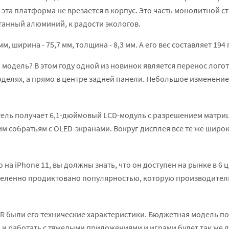
эта платформа не врезается в корпус. Это часть монолитной 
танный алюминий, к радости экологов.
м, ширина - 75,7 мм, толщина - 8,3 мм. А его вес составляет 194
 модель? В этом году одной из новинок является перенос логот
оделях, а прямо в центре задней панели. Небольшое изменение,
атель получает 6,1-дюймовый LCD-модуль с разрешением матриц
им собратьям с OLED-экранами. Вокруг дисплея все те же широк
 на iPhone 11, вы должны знать, что он доступeн на рынке в 6 
еленно продиктовано популярностью, которую производитель 
R были его технические характеристики. Бюджетная модель по
 и работать с тяжелыми приложениями и играми будет так же ле