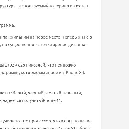
структуры. Используемый материал известен
 грамма.
ипа компании на новое место. Теперь он не в
 но существенное с точки зрения дизайна.
ы 1792 × 828 пикселей, что немножко
ие рамки, которые мы знаем из iPhone XR.
цветах: белый, черный, желтый, зеленый,
надеется получить iPhone 11.
лучила тот же процессор, что и флагманские
гко, благодаря процессору Apple A13 Bionic.