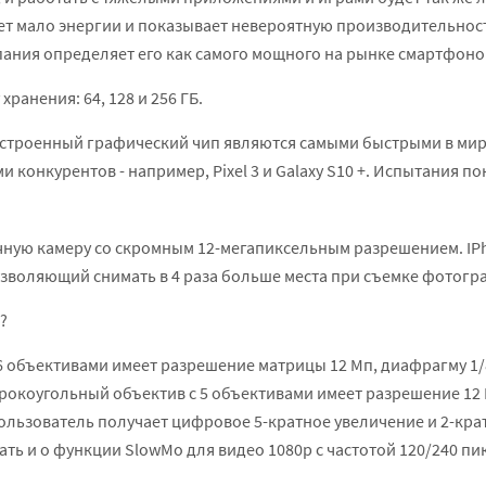
ет мало энергии и показывает невероятную производительность
ания определяет его как самого мощного на рынке смартфоно
ранения: 64, 128 и 256 ГБ.
 встроенный графический чип являются самыми быстрыми в ми
конкурентов - например, Pixel 3 и Galaxy S10 +. Испытания по
ную камеру со скромным 12-мегапиксельным разрешением. IPh
зволяющий снимать в 4 раза больше места при съемке фотогр
?
6 объективами имеет разрешение матрицы 12 Мп, диафрагму 1/8
оугольный объектив с 5 объективами имеет разрешение 12 МП, 
 пользователь получает цифровое 5-кратное увеличение и 2-кра
вать и о функции SlowMo для видео 1080p с частотой 120/240 пик