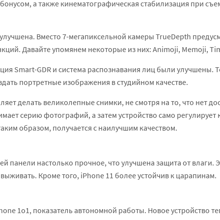
онусом, а также кинематографическая стабилизация при съемк
а улучшена. Вместо 7-мегапиксельной камеры TrueDepth преду
кций. Давайте упомянем некоторые из них: Animoji, Memoji, Tim
ия Smart-GDR и система распознавания лиц были улучшены. Т
дать портретные изображения в студийном качестве.
ет делать великолепные снимки, не смотря на то, что нет до
мает серию фотографий, а затем устройство само регулирует к
таким образом, получается с наилучшим качеством.
ней панели настолько прочное, что улучшена защита от влаги. Э
и выживать. Кроме того, iPhone 11 более устойчив к царапинам.
hone 1o1, показатель автономной работы. Новое устройство те