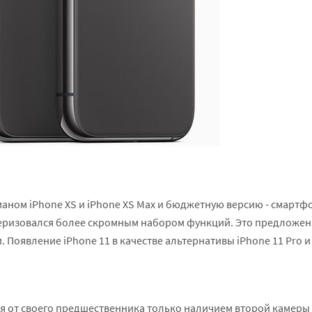
маном iPhone XS и iPhone XS Max и бюджетную версию - смартфо
теризовался более скромным набором функций. Это предложен
Появление iPhone 11 в качестве альтернативы iPhone 11 Pro и
ся от своего предшественника только наличием второй камеры