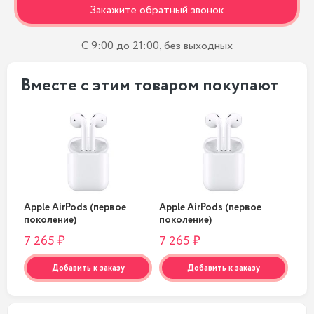
Закажите обратный звонок
С 9:00 до 21:00, без выходных
Вместе с этим товаром покупают
Apple AirPods (первое
Apple AirPods (первое
App
поколение)
поколение)
пок
7 265 ₽
7 265 ₽
7 2
Добавить к заказу
Добавить к заказу