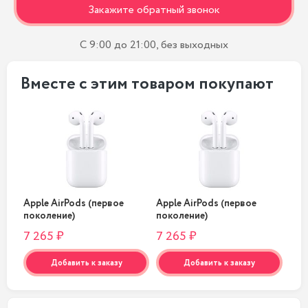
Закажите обратный звонок
С 9:00 до 21:00, без выходных
Вместе с этим товаром покупают
Apple AirPods (первое
Apple AirPods (первое
App
поколение)
поколение)
пок
7 265 ₽
7 265 ₽
7 2
Добавить к заказу
Добавить к заказу